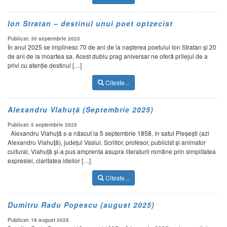
Ion Stratan – destinul unui poet optzecist
Publicat: 30 septembrie 2025
În anul 2025 se împlinesc 70 de ani de la nașterea poetului Ion Stratan și 20
de ani de la moartea sa. Acest dublu prag aniversar ne oferă prilejul de a
privi cu atenție destinul […]
Citeste...
Alexandru Vlahuță (Septembrie 2025)
Publicat: 5 septembrie 2025
Alexandru Vlahuță s-a născut la 5 septembrie 1858, în satul Pleșești (azi
Alexandru Vlahuță), județul Vaslui. Scriitor, profesor, publicist și animator
cultural, Vlahuță și-a pus amprenta asupra literaturii române prin simplitatea
expresiei, claritatea ideilor […]
Citeste...
Dumitru Radu Popescu (august 2025)
Publicat: 19 august 2025