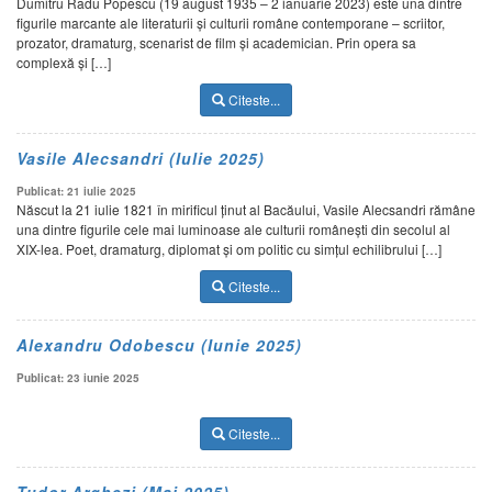
Dumitru Radu Popescu (19 august 1935 – 2 ianuarie 2023) este una dintre
figurile marcante ale literaturii și culturii române contemporane – scriitor,
prozator, dramaturg, scenarist de film și academician. Prin opera sa
complexă și […]
Citeste...
Vasile Alecsandri (Iulie 2025)
Publicat: 21 iulie 2025
Născut la 21 iulie 1821 în mirificul ținut al Bacăului, Vasile Alecsandri rămâne
una dintre figurile cele mai luminoase ale culturii românești din secolul al
XIX-lea. Poet, dramaturg, diplomat și om politic cu simțul echilibrului […]
Citeste...
Alexandru Odobescu (Iunie 2025)
Publicat: 23 iunie 2025
Citeste...