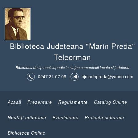
Biblioteca Judeteana "Marin Preda"
Teleorman
Biblioteca de tip enciclopedic in slujba comunitatii locale si judetene
0247 31 07 06
bjmarinpreda@yahoo.com
Acasă
Prezentare
Regulamente
Catalog Online
Noutăţi editoriale
Evenimente
Proiecte culturale
Biblioteca Online