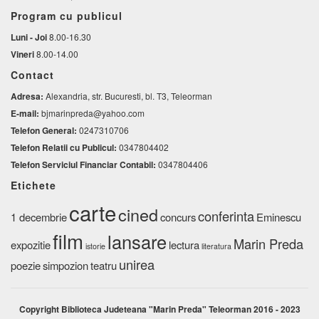
Program cu publicul
Luni - Joi
8.00-16.30
Vineri
8.00-14.00
Contact
Adresa:
Alexandria, str. Bucuresti, bl. T3, Teleorman
E-mail:
bjmarinpreda@yahoo.com
Telefon General:
0247310706
Telefon Relatii cu Publicul:
0347804402
Telefon Serviciul Financiar Contabil:
0347804406
Etichete
carte
cined
conferinta
1 decembrie
concurs
Eminescu
film
lansare
Marin Preda
expozitie
lectura
istorie
literatura
unirea
poezie
simpozion
teatru
Copyright Biblioteca Judeteana "Marin Preda" Teleorman 2016 - 2023