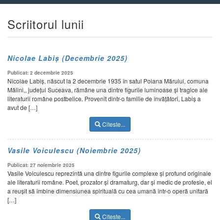
Scriitorul lunii
Nicolae Labiș (Decembrie 2025)
Publicat: 2 decembrie 2025
Nicolae Labiș, născut la 2 decembrie 1935 în satul Poiana Mărului, comuna
Mălini,, județul Suceava, rămâne una dintre figurile luminoase și tragice ale
literaturii române postbelice. Provenit dintr-o familie de învățători, Labiș a
avut de […]
Citeste...
Vasile Voiculescu (Noiembrie 2025)
Publicat: 27 noiembrie 2025
Vasile Voiculescu reprezintă una dintre figurile complexe și profund originale
ale literaturii române. Poet, prozator și dramaturg, dar și medic de profesie, el
a reușit să îmbine dimensiunea spirituală cu cea umană într-o operă unitară
[…]
Citeste...