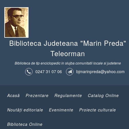
Biblioteca Judeteana "Marin Preda"
Teleorman
Biblioteca de tip enciclopedic in slujba comunitatii locale si judetene
0247 31 07 06
bjmarinpreda@yahoo.com
Acasă
Prezentare
Regulamente
Catalog Online
Noutăţi editoriale
Evenimente
Proiecte culturale
Biblioteca Online