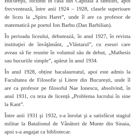
Bucureşti, locuind în casa din Capitală a familiei, apoi
frecventează, între anii 1924 – 1928, clasele superioare
de liceu la „Spiru Haret”, unde îl are ca profesor de
matematică pe poetul Ion Barbu (Dan Barbilian).
În perioada liceului, debutează, în anul 1927, în revista
instituţiei de învăţământ, „Vlăstarul”, cu eseuri care
aveau să fie reunite în volumul său de debut, „Mathesis
sau bucuriile simple”, apărut în anul 1934.
În anul 1928, obține bacalaureatul, apoi este admis la
Facultatea de Filosofie și Litere din București, unde îl
are ca profesor pe filosoful Nae Ionescu, absolvind, în
anul 1931, cu teza de licență „Problema lucrului în sine
la Kant”.
Între anii 1931 şi 1932, s-a înrolat şi a satisfăcut stagiul
militar la Batalionul de Vânători de Munte din Sinaia,
apoi s-a angajat ca bibliotecar.