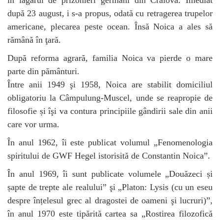
în lagărul de prizonieri germani din Craiova. Imediat
după 23 august, i s-a propus, odată cu retragerea trupelor
americane, plecarea peste ocean. Însă Noica a ales să
rămână în ţară.
După reforma agrară, familia Noica va pierde o mare
parte din pământuri.
Între anii 1949 şi 1958, Noica are stabilit domiciliul
obligatoriu la Câmpulung-Muscel, unde se reapropie de
filosofie și îşi va contura principiile gândirii sale din anii
care vor urma.
În anul 1962, îi este publicat volumul „Fenomenologia
spiritului de GWF Hegel istorisită de Constantin Noica”.
În anul 1969, îi sunt publicate volumele „Douăzeci și
șapte de trepte ale realului” şi „Platon: Lysis (cu un eseu
despre înțelesul grec al dragostei de oameni şi lucruri)”,
în anul 1970 este tipărită cartea sa „Rostirea filozofică