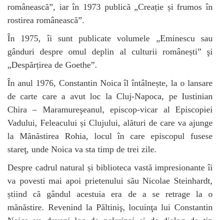
românească”, iar în 1973 publică „Creație și frumos în
rostirea românească”.
În 1975, îi sunt publicate volumele „Eminescu sau
gânduri despre omul deplin al culturii românești” şi
„Despărțirea de Goethe”.
În anul 1976, Constantin Noica îl întâlnește, la o lansare
de carte care a avut loc la Cluj-Napoca, pe Iustinian
Chira – Maramureşeanul, episcop-vicar al Episcopiei
Vadului, Feleacului și Clujului, alături de care va ajunge
la Mănăstirea Rohia, locul în care episcopul fusese
stareţ, unde Noica va sta timp de trei zile.
Despre cadrul natural și biblioteca vastă impresionante îi
va povesti mai apoi prietenului său Nicolae Steinhardt,
știind că gândul acestuia era de a se retrage la o
mănăstire. Revenind la Păltiniş, locuinţa lui Constantin