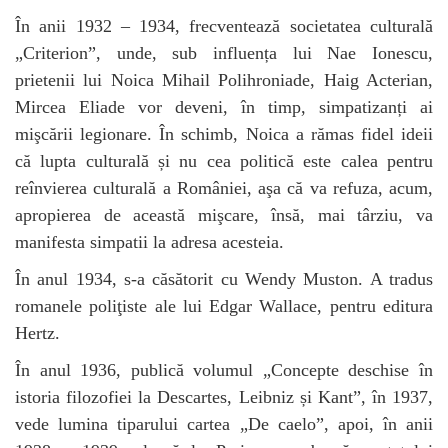
În anii 1932 – 1934, frecventează societatea culturală
„Criterion”, unde, sub influența lui Nae Ionescu,
prietenii lui Noica Mihail Polihroniade, Haig Acterian,
Mircea Eliade vor deveni, în timp, simpatizanți ai
mişcării legionare. În schimb, Noica a rămas fidel ideii
că lupta culturală și nu cea politică este calea pentru
reînvierea culturală a României, aşa că va refuza, acum,
apropierea de această mişcare, însă, mai târziu, va
manifesta simpatii la adresa acesteia.
În anul 1934, s-a căsătorit cu Wendy Muston. A tradus
romanele poliţiste ale lui Edgar Wallace, pentru editura
Hertz.
În anul 1936, publică volumul „Concepte deschise în
istoria filozofiei la Descartes, Leibniz și Kant”, în 1937,
vede lumina tiparului cartea „De caelo”, apoi, în anii