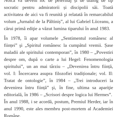
Noica va deveni loc de pelerinaj și de dialog de tip
socratic pentru admiratorii și discipolii săi. Toată
activitatea de aici va fi reunită şi relatată în remarcabilul
volum „Jurnalul de la Păltiniș”, al lui Gabriel Liiceanu, a
cărui primă ediţie a văzut lumina tiparului în anul 1983.
În 1978, îi apar volumele „Sentimentul românesc al
ființei” şi „Spiritul românesc la cumpătul vremii. Șase
maladii ale spiritului contemporan”, în 1980 – „Povestiri
despre om, după o carte a lui Hegel: Fenomenologia
spiritului”, un an mai târziu – „Devenirea întru ființă,
vol. I: Încercarea asupra filozofiei tradiționale; vol. II:
Tratat de ontologie”, în 1984 – „Trei introduceri la
devenirea întru ființă” şi, în fine, ultima sa apariţie
editorială, în 1986 – „Scrisori despre logica lui Hermes”.
În anul 1988, i se acordă, postum, Premiul Herder, iar în
anul 1990, este ales membru post-mortem al Academiei
Române.