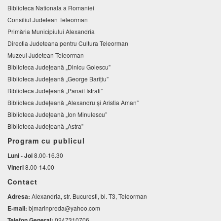
Biblioteca Nationala a Romaniei
Consiliul Judetean Teleorman
Primăria Municipiului Alexandria
Directia Judeteana pentru Cultura Teleorman
Muzeul Judetean Teleorman
Biblioteca Judeţeană „Dinicu Golescu”
Biblioteca Județeană „George Barițiu”
Biblioteca Judeţeană „Panait Istrati”
Biblioteca Judeţeană „Alexandru şi Aristia Aman”
Biblioteca Judeţeană „Ion Minulescu”
Biblioteca Județeană „Astra”
Program cu publicul
Luni - Joi
8.00-16.30
Vineri
8.00-14.00
Contact
Adresa:
Alexandria, str. Bucuresti, bl. T3, Teleorman
E-mail:
bjmarinpreda@yahoo.com
Telefon General:
0247310706