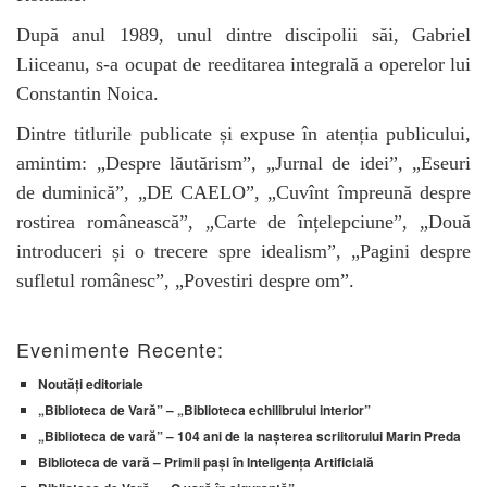
După anul 1989, unul dintre discipolii săi, Gabriel
Liiceanu, s-a ocupat de reeditarea integrală a operelor lui
Constantin Noica.
Dintre titlurile publicate și expuse în atenția publicului,
amintim: „Despre lăutărism”, „Jurnal de idei”, „Eseuri
de duminică”, „DE CAELO”, „Cuvînt împreună despre
rostirea românească”, „Carte de înțelepciune”, „Două
introduceri și o trecere spre idealism”, „Pagini despre
sufletul românesc”, „Povestiri despre om”.
Evenimente Recente:
Noutăți editoriale
„Biblioteca de Vară” – „Biblioteca echilibrului interior”
„Biblioteca de vară” – 104 ani de la nașterea scriitorului Marin Preda
Biblioteca de vară – Primii pași în Inteligența Artificială