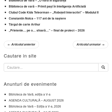
Biblioteca de Vară – „O vară în siguranță”
Biblioteca de vară – Primii pași în Inteligența Artificială
Clubul Code Kids Teleorman – „Roboțeii Interactivi” – Modulul II
Constantin Noica – 117 ani de la naștere
Târgul de carte Arthur
„Prietenie… pe o… sfoară…” – final de proiect – 2026
←
Articolul anterior
Articolul urmator
→
Cautare in site
Anunturi de evenimente
Biblioteca de Vară, ediția a V-a
AGENDA CULTURALĂ – AUGUST 2026
Biblioteca de Vară – Ediția a V-a, 2026