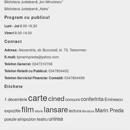
Biblioteca Judeţeană „Ion Minulescu”
Biblioteca Județeană „Astra”
Program cu publicul
Luni - Joi
8.00-16.30
Vineri
8.00-14.00
Contact
Adresa:
Alexandria, str. Bucuresti, bl. T3, Teleorman
E-mail:
bjmarinpreda@yahoo.com
Telefon General:
0247310706
Telefon Relatii cu Publicul:
0347804402
Telefon Serviciul Financiar Contabil:
0347804406
Etichete
carte
cined
conferinta
1 decembrie
concurs
Eminescu
film
lansare
Marin Preda
expozitie
lectura
istorie
literatura
unirea
poezie
simpozion
teatru