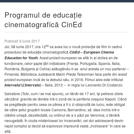
Programul de educație
cinematografică CinEd
Publicat: 6 iunie 2017
00
Joi, 08 iunie 2017, ora 12
va avea loc o nouă proiecție de film în cadrul
proiectului de educație cinematografică
CinEd – European Cinema
. Acest proiect european se află în al doilea an de
Education for Youth
funcționare, celor șapte țări inițiatoare (Franța, Portugalia, Spania, Italia,
România, Bulgaria și Cehia) adăugându-li-se anul acesta un nou partener –
Finlanda. Biblioteca Județeană
Marin Preda
Teleorman face parte din acest
proiect european încă de la debutul său, în 2016. Filmul ales este intitulat
(
–
Italia, 2012 – în regia lui Leonardo Di Costanzo.
Intervalul
L’Intervalo)
Salvatore (Toto, cum i se mai spune), un tânăr de 17 ani, își petrece zilele
vânzând granita de lămâie într-o zonă de la periferia orașului Napoli. Când
se pregătește pentru ceea ce părea a fi o zi obișnuită de lucru, este obligat
de către șeful grupării locale Camorra, Bernardino, să stea închis într-o
clădire uriașă, dezafectată, cu ordinul de a o păzi pe Veronica, o tânără
necugetată. În ciuda misterioasei lor încarcerări, cei doi adolescenți devin
rapid complici și decid să exploreze împreună vasta „închisoare” în care se
află.