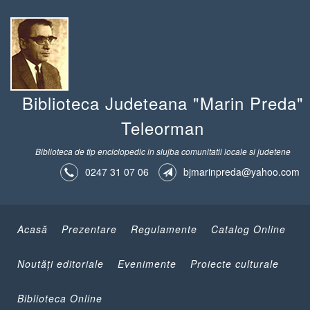
Biblioteca Judeteana "Marin Preda"
Teleorman
Biblioteca de tip enciclopedic in slujba comunitatii locale si judetene
0247 31 07 06
bjmarinpreda@yahoo.com
Acasă
Prezentare
Regulamente
Catalog Online
Noutăţi editoriale
Evenimente
Proiecte culturale
Biblioteca Online