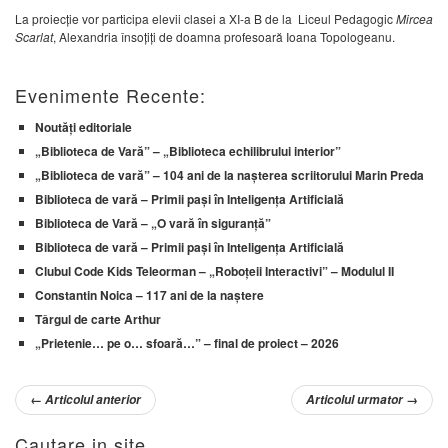
La proiecție vor participa elevii clasei a XI-a B de la Liceul Pedagogic
Mircea
Scarlat
, Alexandria însoțiți de doamna profesoară Ioana Topologeanu.
Evenimente Recente:
Noutăți editoriale
„Biblioteca de Vară” – „Biblioteca echilibrului interior”
„Biblioteca de vară” – 104 ani de la nașterea scriitorului Marin Preda
Biblioteca de vară – Primii pași în Inteligența Artificială
Biblioteca de Vară – „O vară în siguranță”
Biblioteca de vară – Primii pași în Inteligența Artificială
Clubul Code Kids Teleorman – „Roboțeii Interactivi” – Modulul II
Constantin Noica – 117 ani de la naștere
Târgul de carte Arthur
„Prietenie… pe o… sfoară…” – final de proiect – 2026
←
Articolul anterior
Articolul urmator
→
Cautare in site