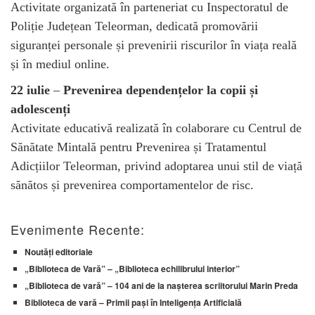
Activitate organizată în parteneriat cu Inspectoratul de
Poliție Județean Teleorman, dedicată promovării
siguranței personale și prevenirii riscurilor în viața reală
și în mediul online.
22 iulie
–
Prevenirea dependențelor la copii și
adolescenți
Activitate educativă realizată în colaborare cu Centrul de
Sănătate Mintală pentru Prevenirea și Tratamentul
Adicțiilor Teleorman, privind adoptarea unui stil de viață
sănătos și prevenirea comportamentelor de risc.
Evenimente Recente:
Noutăți editoriale
„Biblioteca de Vară” – „Biblioteca echilibrului interior”
„Biblioteca de vară” – 104 ani de la nașterea scriitorului Marin Preda
Biblioteca de vară – Primii pași în Inteligența Artificială