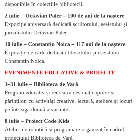
disponibile în colecțiile bibliotecii.
2 iulie
–
Octavian Paler – 100 de ani de la naștere
Expoziție aniversară dedicată scriitorului, eseistului și
jurnalistului Octavian Paler.
10 iulie
–
Constantin Noica – 117 ani de la naștere
Expoziție de carte dedicată filosofului și eseistului
Constantin Noica.
EVENIMENTE EDUCATIVE & PROIECTE
1–31 iulie
–
Biblioteca de Vară
Program educativ și recreativ destinat copiilor și
părinților, cu activități creative, lectură, ateliere și jocuri
pe întreaga durată a vacanței.
8 iulie
–
Proiect Code Kids
Atelier de robotică și programare organizat în cadrul
proiectului Biblioteca de Vară.