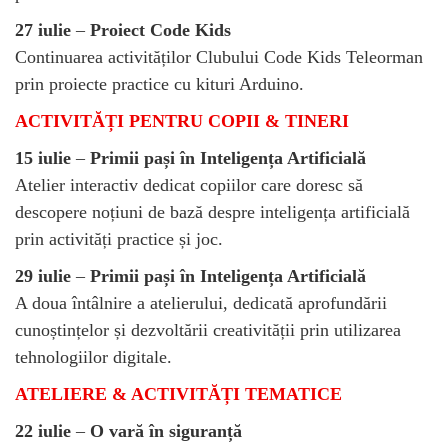
27 iulie
–
Proiect Code Kids
Continuarea activităților Clubului Code Kids Teleorman
prin proiecte practice cu kituri Arduino.
ACTIVITĂȚI PENTRU COPII & TINERI
15 iulie
–
Primii pași în Inteligența Artificială
Atelier interactiv dedicat copiilor care doresc să
descopere noțiuni de bază despre inteligența artificială
prin activități practice și joc.
29 iulie
–
Primii pași în Inteligența Artificială
A doua întâlnire a atelierului, dedicată aprofundării
cunoștințelor și dezvoltării creativității prin utilizarea
tehnologiilor digitale.
ATELIERE & ACTIVITĂȚI TEMATICE
22 iulie
–
O vară în siguranță