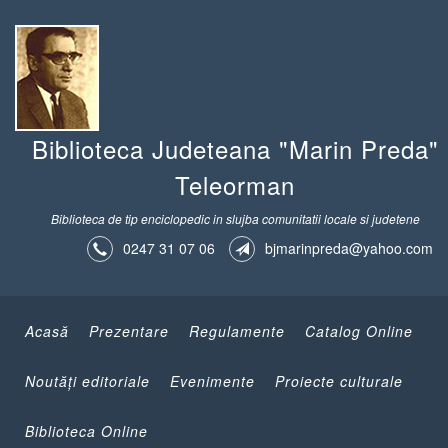
Biblioteca Judeteana "Marin Preda"
Teleorman
Biblioteca de tip enciclopedic in slujba comunitatii locale si judetene
0247 31 07 06
bjmarinpreda@yahoo.com
Acasă
Prezentare
Regulamente
Catalog Online
Noutăţi editoriale
Evenimente
Proiecte culturale
Biblioteca Online