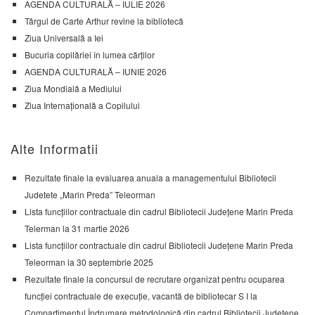
AGENDA CULTURALĂ – IULIE 2026
Târgul de Carte Arthur revine la bibliotecă
Ziua Universală a Iei
Bucuria copilăriei în lumea cărților
AGENDA CULTURALĂ – IUNIE 2026
Ziua Mondială a Mediului
Ziua Internațională a Copilului
Alte Informatii
Rezultate finale la evaluarea anuala a managementului Bibliotecii
Judetete „Marin Preda” Teleorman
Lista funcțiilor contractuale din cadrul Bibliotecii Județene Marin Preda
Telerman la 31 martie 2026
Lista funcțiilor contractuale din cadrul Bibliotecii Județene Marin Preda
Teleorman la 30 septembrie 2025
Rezultate finale la concursul de recrutare organizat pentru ocuparea
funcției contractuale de execuție, vacantă de bibliotecar S I la
Compartimentul Îndrumare metodologică din cadrul Bibliotecii Județene