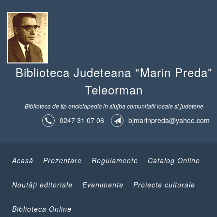
Biblioteca Judeteana "Marin Preda"
Teleorman
Biblioteca de tip enciclopedic in slujba comunitatii locale si judetene
0247 31 07 06
bjmarinpreda@yahoo.com
Acasă
Prezentare
Regulamente
Catalog Online
Noutăţi editoriale
Evenimente
Proiecte culturale
Biblioteca Online