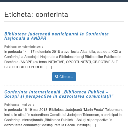
Eticheta: conferinta
Biblioteca județeană participantă la Conferința
Națională a ANBPR
Publicat: 19 noiembrie 2018
În perioada 14 – 17 noiembrie 2018 a avut loc la Alba-Iulia, cea de-a XXX-a
Conferinţă a Asociației Naționale a Bibliotecarilor și Bibliotecilor Publice din
România (ANBPR) cu tema INIȚIATIVE, OPORTUNITĂȚI, OBIECTIVE ALE
BIBLIOTECILOR PUBLICE […]
Citeste...
Conferința Internațională „Biblioteca Publică –
Soluții și perspective în dezvoltarea comunității”
Publicat: 21 mai 2018
În perioada 16-19 mai 2018, Biblioteca Județeană “Marin Preda” Teleorman,
instituție aflată în subordinea Consiliului Județean Teleorman, a participat la
Conferința Internațională „Biblioteca Publică – Soluții și perspective în
dezvoltarea comunității” desfășurată la Bacău. Instituția […]