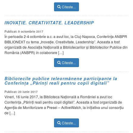
Citeste...
INOVAŢIE. CREATIVITATE. LEADERSHIP
Publicat: 9 octombrie 2017
În perioada 2-4 octombrie a.c. a avut loc, la Cluj-Napoca, Conferinţa ANBPR
BIBLIONEXT cu tema „Inovaţie. Creativitate. Leadership”. Aceasta a fost
organizată de Asociaţia Naţională a Bibliotecarilor şi Bibliotecilor Publice din
România (ANBPR) în colaborare […]
Citeste...
Bibliotecile publice teleormănene participante la
Conferința „Părinți reali pentru copii digitali”
Publicat: 20 iunie 2017
Vineri, 16 iunie 2017, la Biblioteca Națională a României a avut loc
Conferința „Părinți reali pentru copii digitali”. Aceasta a fost organizată de
Agenția de Monitorizare a Presei – ActiveWatch, la inițiativa unui consorțiu
de […]
Citeste...