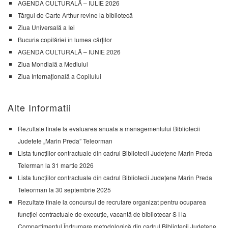
AGENDA CULTURALĂ – IULIE 2026
Târgul de Carte Arthur revine la bibliotecă
Ziua Universală a Iei
Bucuria copilăriei în lumea cărților
AGENDA CULTURALĂ – IUNIE 2026
Ziua Mondială a Mediului
Ziua Internațională a Copilului
Alte Informatii
Rezultate finale la evaluarea anuala a managementului Bibliotecii
Judetete „Marin Preda” Teleorman
Lista funcțiilor contractuale din cadrul Bibliotecii Județene Marin Preda
Telerman la 31 martie 2026
Lista funcțiilor contractuale din cadrul Bibliotecii Județene Marin Preda
Teleorman la 30 septembrie 2025
Rezultate finale la concursul de recrutare organizat pentru ocuparea
funcției contractuale de execuție, vacantă de bibliotecar S I la
Compartimentul Îndrumare metodologică din cadrul Bibliotecii Județene