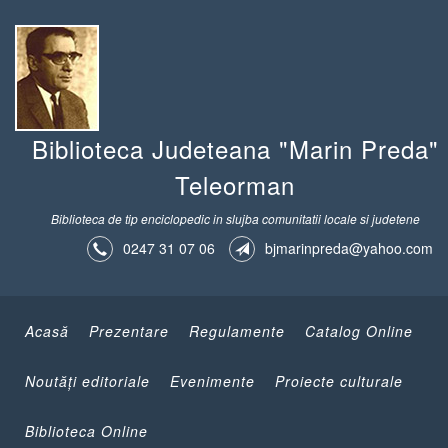
Biblioteca Judeteana "Marin Preda"
Teleorman
Biblioteca de tip enciclopedic in slujba comunitatii locale si judetene
0247 31 07 06
bjmarinpreda@yahoo.com
Acasă
Prezentare
Regulamente
Catalog Online
Noutăţi editoriale
Evenimente
Proiecte culturale
Biblioteca Online