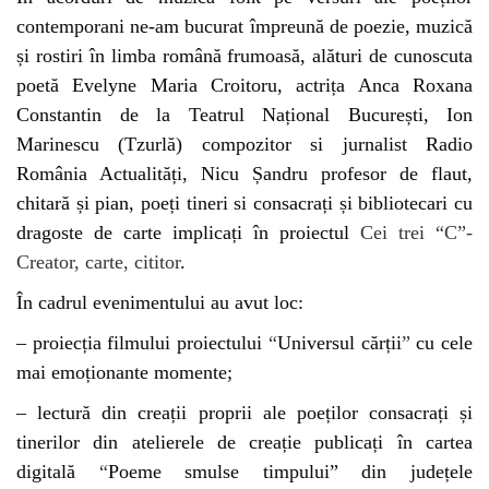
contemporani ne-am bucurat împreună de poezie, muzică
și rostiri în limba română frumoasă, alături de cunoscuta
poetă Evelyne Maria Croitoru, actrița Anca Roxana
Constantin de la Teatrul Național București, Ion
Marinescu (Tzurlă) compozitor si jurnalist Radio
România Actualități, Nicu Șandru profesor de
flaut,
chitară și pian
, poeți tineri si consacrați și bibliotecari cu
dragoste de carte implicați în proiectul
Cei trei
“
C”-
Creator, carte, cititor
.
În cadrul evenimentului au avut loc:
– proiecția filmului proiectului
“
Universul cărții
”
cu cele
mai emoționante momente;
– lectură din creații proprii ale poeților consacrați și
tinerilor din atelierele de creație publicați în cartea
digitală
“
Poeme smulse timpului” din județele