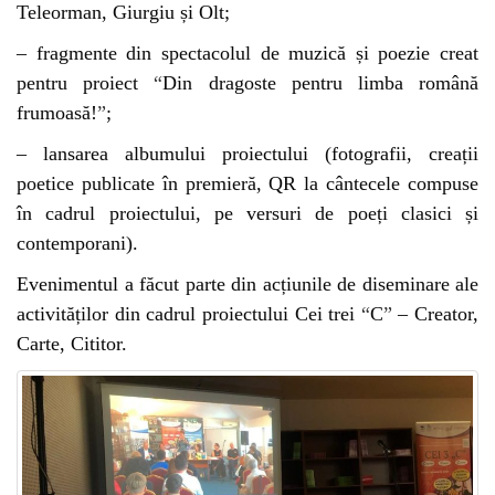
Teleorman, Giurgiu și Olt;
– fragmente din spectacolul de muzică și poezie creat
pentru proiect
“
Din dragoste pentru limba română
frumoasă!
”
;
– lansarea albumului proiectului (fotografii, creații
poetice publicate în premieră, QR la cântecele compuse
în cadrul proiectului, pe versuri de poeți clasici și
contemporani).
Evenimentul a făcut parte din acțiunile de diseminare ale
activităților din cadrul proiectului Cei trei
“
C
”
– Creator,
Carte, Cititor.