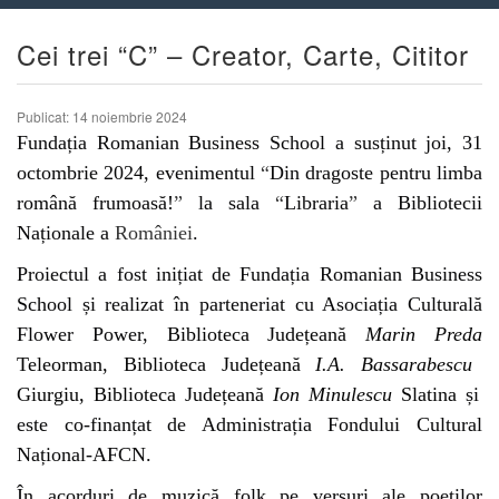
Cei trei “C” – Creator, Carte, Cititor
Publicat: 14 noiembrie 2024
Fundația Romanian Business School a susținut joi, 31
octombrie 2024, evenimentul
“
Din dragoste pentru limba
română frumoasă!
”
la sala
“
Libraria
”
a Bibliotecii
Naționale a
României
.
Proiectul a fost inițiat de Fundația Romanian Business
School și realizat în parteneriat cu Asociația Culturală
Flower Power,
Biblioteca Județeană
Marin Preda
Teleorman, Biblioteca Județeană
I.A. Bassarabescu
Giurgiu, Biblioteca Județeană
Ion Minulescu
Slatina
și
este co-finanțat de Administrația Fondului Cultural
Național-AFCN.
În acorduri de muzică folk pe versuri ale poeților