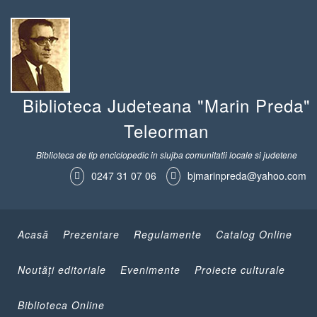
Biblioteca Judeteana "Marin Preda"
Teleorman
Biblioteca de tip enciclopedic in slujba comunitatii locale si judetene
0247 31 07 06
bjmarinpreda@yahoo.com
Acasă
Prezentare
Regulamente
Catalog Online
Noutăţi editoriale
Evenimente
Proiecte culturale
Biblioteca Online