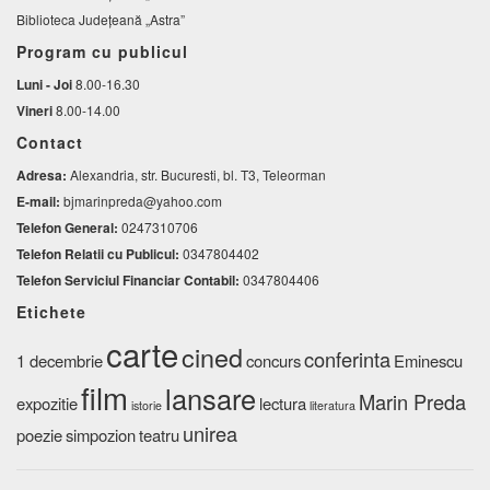
Biblioteca Județeană „Astra”
Program cu publicul
Luni - Joi
8.00-16.30
Vineri
8.00-14.00
Contact
Adresa:
Alexandria, str. Bucuresti, bl. T3, Teleorman
E-mail:
bjmarinpreda@yahoo.com
Telefon General:
0247310706
Telefon Relatii cu Publicul:
0347804402
Telefon Serviciul Financiar Contabil:
0347804406
Etichete
carte
cined
conferinta
1 decembrie
concurs
Eminescu
film
lansare
Marin Preda
expozitie
lectura
istorie
literatura
unirea
poezie
simpozion
teatru