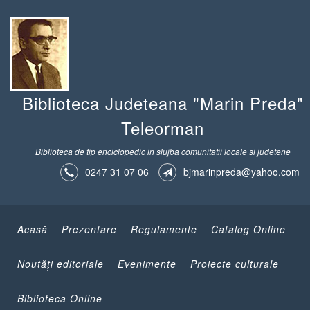
Biblioteca Judeteana "Marin Preda"
Teleorman
Biblioteca de tip enciclopedic in slujba comunitatii locale si judetene
0247 31 07 06
bjmarinpreda@yahoo.com
Acasă
Prezentare
Regulamente
Catalog Online
Noutăţi editoriale
Evenimente
Proiecte culturale
Biblioteca Online