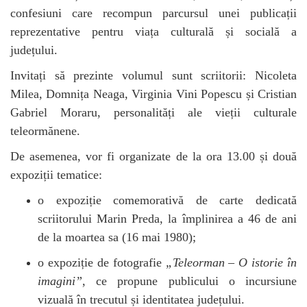
confesiuni care recompun parcursul unei publicații
reprezentative pentru viața culturală și socială a
județului.
Invitați să prezinte volumul sunt scriitorii: Nicoleta
Milea, Domnița Neaga, Virginia Vini Popescu și Cristian
Gabriel Moraru, personalități ale vieții culturale
teleormănene.
De asemenea, vor fi organizate de la ora 13.00 și două
expoziții tematice:
o expoziție comemorativă de carte dedicată
scriitorului Marin Preda, la împlinirea a 46 de ani
de la moartea sa (16 mai 1980);
o expoziție de fotografie
„Teleorman – O istorie în
imagini”
, ce propune publicului o incursiune
vizuală în trecutul și identitatea județului.