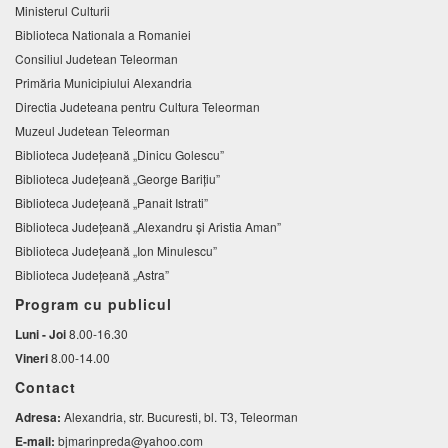
Ministerul Culturii
Biblioteca Nationala a Romaniei
Consiliul Judetean Teleorman
Primăria Municipiului Alexandria
Directia Judeteana pentru Cultura Teleorman
Muzeul Judetean Teleorman
Biblioteca Judeţeană „Dinicu Golescu”
Biblioteca Județeană „George Barițiu”
Biblioteca Judeţeană „Panait Istrati”
Biblioteca Judeţeană „Alexandru şi Aristia Aman”
Biblioteca Judeţeană „Ion Minulescu”
Biblioteca Județeană „Astra”
Program cu publicul
Luni - Joi
8.00-16.30
Vineri
8.00-14.00
Contact
Adresa:
Alexandria, str. Bucuresti, bl. T3, Teleorman
E-mail:
bjmarinpreda@yahoo.com