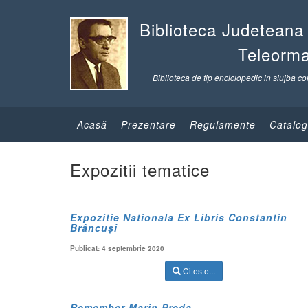
Biblioteca Judeteana
Teleorm
Biblioteca de tip enciclopedic in slujba co
Acasă
Prezentare
Regulamente
Catalog
Expozitii tematice
Expozitie Nationala Ex Libris Constantin
Brâncuși
Publicat: 4 septembrie 2020
Citeste...
Remember Marin Preda