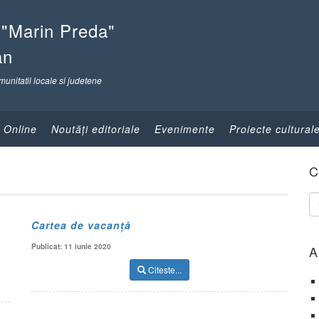
 "Marin Preda"
an
munitatii locale si judetene
 Online
Noutăţi editoriale
Evenimente
Proiecte cultural
C
Cartea de vacanță
Publicat: 11 iunie 2020
A
Citeste...