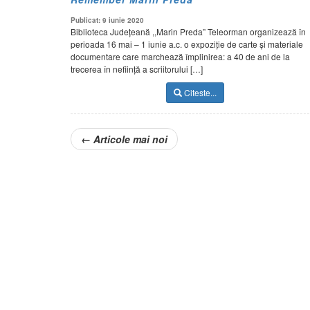
Publicat: 9 iunie 2020
Biblioteca Județeană ,,Marin Preda” Teleorman organizează în
perioada 16 mai – 1 iunie a.c. o expoziție de carte și materiale
documentare care marchează împlinirea: a 40 de ani de la
trecerea în neființă a scriitorului […]
Citeste...
←
Articole mai noi