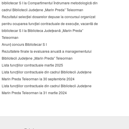
bibliotecar S I la Compartimentul Îndrumare metodologică din
cadrul Bibliotecii Județene „Marin Preda” Teleorman
Rezultatul selecției dosarelor depuse la concursul organizat
pentru ocuparea funcției contractuale de execuție, vacantă de
bibliotecar S I la Biblioteca Județeană „Marin Preda”
Teleorman
Anunț concurs Bibliotecar S I
Rezultatele finale la evaluarea anuală a managementului
Bibliotecii Județene „Marin Preda” Teleorman
Lista funcțiilor contractuale martie 2025
Lista funcțiilor contractuale din cadrul Bibliotecii Județene
Marin Preda Teleorman la 30 septembrie 2024
Lista funcțiilor contractuale din cadrul Bibliotecii Județene
Marin Preda Teleorman la 31 martie 2024