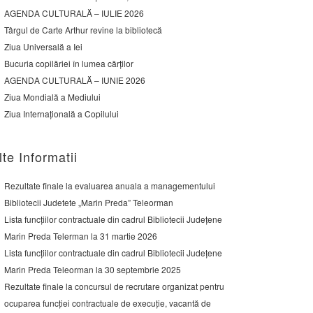
AGENDA CULTURALĂ – IULIE 2026
Târgul de Carte Arthur revine la bibliotecă
Ziua Universală a Iei
Bucuria copilăriei în lumea cărților
AGENDA CULTURALĂ – IUNIE 2026
Ziua Mondială a Mediului
Ziua Internațională a Copilului
lte Informatii
Rezultate finale la evaluarea anuala a managementului
Bibliotecii Judetete „Marin Preda” Teleorman
Lista funcțiilor contractuale din cadrul Bibliotecii Județene
Marin Preda Telerman la 31 martie 2026
Lista funcțiilor contractuale din cadrul Bibliotecii Județene
Marin Preda Teleorman la 30 septembrie 2025
Rezultate finale la concursul de recrutare organizat pentru
ocuparea funcției contractuale de execuție, vacantă de