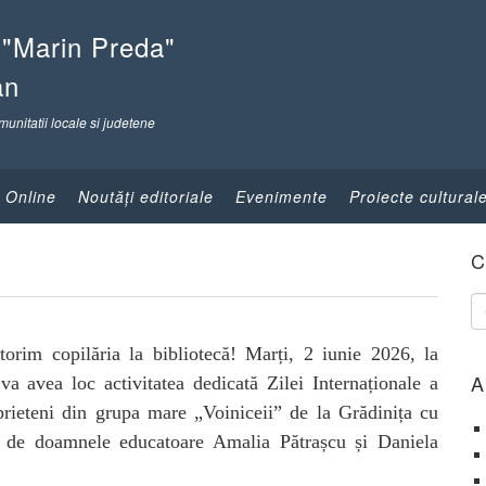
 "Marin Preda"
an
munitatii locale si judetene
 Online
Noutăţi editoriale
Evenimente
Proiecte cultural
C
orim copilăria la bibliotecă! Marți, 2 iunie 2026, la
A
 avea loc activitatea dedicată Zilei Internaționale a
prieteni din grupa mare „Voiniceii” de la Grădinița cu
ți de doamnele educatoare Amalia Pătrașcu și Daniela