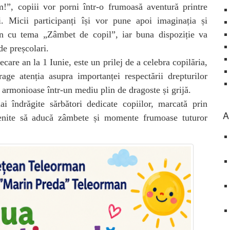
”, copiii vor porni într-o frumoasă aventură printre
i. Micii participanți își vor pune apoi imaginația și
sen cu tema „Zâmbet de copil”, iar buna dispoziție va
de preșcolari.
ecare an la 1 Iunie, este un prilej de a celebra copilăria,
age atenția asupra importanței respectării drepturilor
or armonioase într-un mediu plin de dragoste și grijă.
 îndrăgite sărbători dedicate copiilor, marcată prin
A
, menite să aducă zâmbete și momente frumoase tuturor