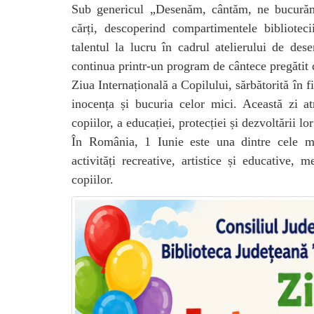
Sub genericul „Desenăm, cântăm, ne bucurăm!
cărți, descoperind compartimentele biblioteci
talentul la lucru în cadrul atelierului de de
continua printr-un program de cântece pregătit 
Ziua Internațională a Copilului, sărbătorită în fi
inocența și bucuria celor mici. Această zi atr
copiilor, a educației, protecției și dezvoltării l
În România, 1 Iunie este una dintre cele mai
activități recreative, artistice și educative
copiilor.