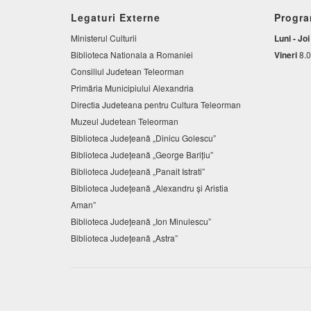
Legaturi Externe
Progra
Ministerul Culturii
Luni - Joi
Biblioteca Nationala a Romaniei
Vineri
8.0
Consiliul Judetean Teleorman
Primăria Municipiului Alexandria
Directia Judeteana pentru Cultura Teleorman
Muzeul Judetean Teleorman
Biblioteca Judeţeană „Dinicu Golescu”
Biblioteca Județeană „George Barițiu”
Biblioteca Judeţeană „Panait Istrati”
Biblioteca Judeţeană „Alexandru şi Aristia
Aman”
Biblioteca Judeţeană „Ion Minulescu”
Biblioteca Județeană „Astra”