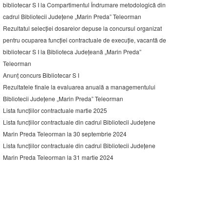
bibliotecar S I la Compartimentul Îndrumare metodologică din
cadrul Bibliotecii Județene „Marin Preda” Teleorman
Rezultatul selecției dosarelor depuse la concursul organizat
pentru ocuparea funcției contractuale de execuție, vacantă de
bibliotecar S I la Biblioteca Județeană „Marin Preda”
Teleorman
Anunț concurs Bibliotecar S I
Rezultatele finale la evaluarea anuală a managementului
Bibliotecii Județene „Marin Preda” Teleorman
Lista funcțiilor contractuale martie 2025
Lista funcțiilor contractuale din cadrul Bibliotecii Județene
Marin Preda Teleorman la 30 septembrie 2024
Lista funcțiilor contractuale din cadrul Bibliotecii Județene
Marin Preda Teleorman la 31 martie 2024