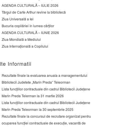
AGENDA CULTURALĂ – IULIE 2026
Târgul de Carte Arthur revine la bibliotecă
Ziua Universală a Iei
Bucuria copilăriei în lumea cărților
AGENDA CULTURALĂ – IUNIE 2026
Ziua Mondială a Mediului
Ziua Internațională a Copilului
lte Informatii
Rezultate finale la evaluarea anuala a managementului
Bibliotecii Judetete „Marin Preda” Teleorman
Lista funcțiilor contractuale din cadrul Bibliotecii Județene
Marin Preda Telerman la 31 martie 2026
Lista funcțiilor contractuale din cadrul Bibliotecii Județene
Marin Preda Teleorman la 30 septembrie 2025
Rezultate finale la concursul de recrutare organizat pentru
ocuparea funcției contractuale de execuție, vacantă de