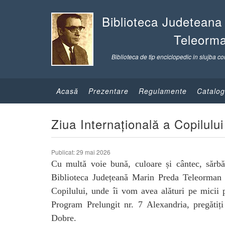
Biblioteca Judeteana
Teleorm
Biblioteca de tip enciclopedic in slujba co
Acasă
Prezentare
Regulamente
Catalog
Ziua Internațională a Copilului
Publicat: 29 mai 2026
Cu multă voie bună, culoare și cântec, sărbăt
Biblioteca Județeană Marin Preda Teleorman va
Copilului, unde îi vom avea alături pe micii 
Program Prelungit nr. 7 Alexandria, pregăti
Dobre.