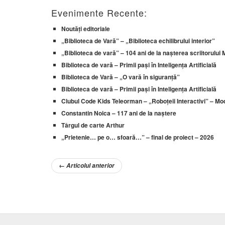
Evenimente Recente:
Noutăți editoriale
„Biblioteca de Vară” – „Biblioteca echilibrului interior”
„Biblioteca de vară” – 104 ani de la nașterea scriitorului
Biblioteca de vară – Primii pași în Inteligența Artificială
Biblioteca de Vară – „O vară în siguranță”
Biblioteca de vară – Primii pași în Inteligența Artificială
Clubul Code Kids Teleorman – „Roboțeii Interactivi” – Modu
Constantin Noica – 117 ani de la naștere
Târgul de carte Arthur
„Prietenie… pe o… sfoară…” – final de proiect – 2026
←
Articolul anterior