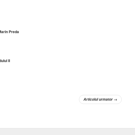
 Marin Preda
lul II
Articolul urmator
→