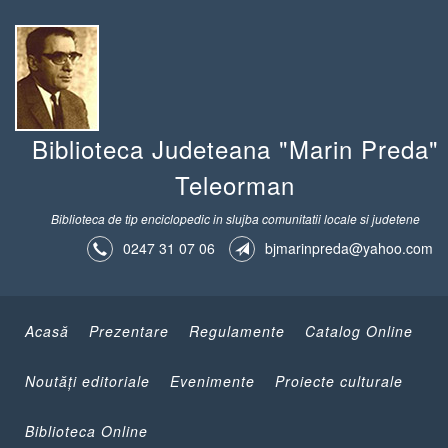
Biblioteca Judeteana "Marin Preda"
Teleorman
Biblioteca de tip enciclopedic in slujba comunitatii locale si judetene
0247 31 07 06
bjmarinpreda@yahoo.com
Acasă
Prezentare
Regulamente
Catalog Online
Noutăţi editoriale
Evenimente
Proiecte culturale
Biblioteca Online