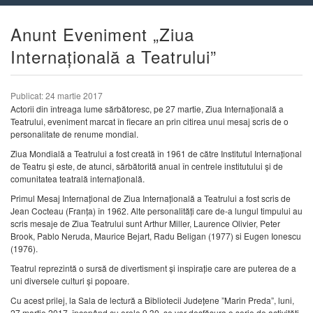
Anunt Eveniment „Ziua
Internațională a Teatrului”
Publicat: 24 martie 2017
Actorii din întreaga lume sărbătoresc, pe 27 martie, Ziua Internațională a
Teatrului, eveniment marcat în fiecare an prin citirea unui mesaj scris de o
personalitate de renume mondial.
Ziua Mondială a Teatrului a fost creată în 1961 de către Institutul Internațional
de Teatru și este, de atunci, sărbătorită anual în centrele institutului și de
comunitatea teatrală internațională.
Primul Mesaj Internațional de Ziua Internațională a Teatrului a fost scris de
Jean Cocteau (Franța) în 1962. Alte personalități care de-a lungul timpului au
scris mesaje de Ziua Teatrului sunt Arthur Miller, Laurence Olivier, Peter
Brook, Pablo Neruda, Maurice Bejart, Radu Beligan (1977) si Eugen Ionescu
(1976).
Teatrul reprezintă o sursă de divertisment și inspirație care are puterea de a
uni diversele culturi și popoare.
Cu acest prilej, la Sala de lectură a Bibliotecii Județene ”Marin Preda”, luni,
27 martie 2017, începând cu orele 9.30, se vor desfășura o serie de activități