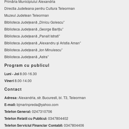
Primăria Municipiului Alexandria
Directia Judeteana pentru Cultura Teleorman
Muzeul Judetean Teleorman
Biblioteca Judeţeană „Dinicu Golescu”
Biblioteca Județeană „George Barițiu”
Biblioteca Judeţeană „Panait Istrati”
Biblioteca Judeţeană „Alexandru şi Aristia Aman”
Biblioteca Judeţeană „Ion Minulescu”
Biblioteca Județeană „Astra”
Program cu publicul
Luni - Joi
8.00-16.30
Vineri
8.00-14.00
Contact
Adresa:
Alexandria, str. Bucuresti, bl. T3, Teleorman
E-mail:
bjmarinpreda@yahoo.com
Telefon General:
0247310706
Telefon Relatii cu Publicul:
0347804402
Telefon Serviciul Financiar Contabil:
0347804406