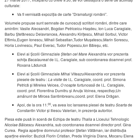
culturale:
Va fi vernisată expoziția de carte ”Dramaturgi români”.
Volumele propuse sunt semnate de cunoscuți scriitori români, dintre care
amintim: Vasile Alecsandri, Bogdan Petriceicu-Hașdeu, Ion Luca Caragiale,
Barbu Ștefănescu Delavrancea, Alexandru Kirițescu, Mihail Sorbul, Victor
Eftimiu,Eugen Ionescu, Mihail Sebastian,Tudor Mușatescu,Marin Sorescu,
Horia Lovinescu, Paul Everac, Tudor Popescu,Ion Băieșu, etc.
Elevi ai Școlii Gimnaziale
Ștefan cel Mare
Alexandria vor prezenta
schița
Bacalaureat
de I.L. Caragiale, sub coordonarea doamnei prof.
Roxana Lăduncă
Elevi ai Școlii Gimnaziale
Mihai Viteazul
Alexandria vor prezenta
piesele de teatru :
La visite
de I.L. Caragiale, coord. prof. Simona
Petrică și Mirelea Velcea,
O noapte furtunoasă
de I.L. Caragiale,
coord. prof. Florentina Dumitru și Anuța Voinea, respectivp;
Un
amănunt
de Mircea Santimbreanu,coord. prof. Elena Drăgan.
00
Apoi, de la ora 11.
, va avea loc lansarea piesei de teatru
Soarta
de
Constantin Victor și Iliescu Valerian, în prezența autorilor.
Piesa este pusă în scenă de Echipa de teatru
Thalia
a Liceului Tehnologic
Nicolae Bălcescu
Alexandria, sub coordonarea doamnei director prof. Gina
Curea
.
Regia aparține domnului profesor Ștefan Vătăman, iar distribuția
aparține elevilor: Buzică Florin Cristian, Preda Virginia Diana, Mocanu Elena