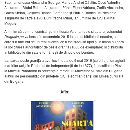
Sabina, Ionescu Alexandru Georgel,Manea Andrei Cătălin, Cucu Valentin
Alexandru, Rădoi Robert Alexandru, Pârvu Elena Adriana, Zorilă Alexandra,
Colea Ștefan, Coșovei Bianca Florentina și Pintilie Rodica. Muzica este
asigurată de către elevul Dumitrache Mihai, iar luminile de Gruia Mihai
Mugurel.
Amintim că domnul comisar șef (r) Iliescu Valerian este și autorul volumului
Dragoste pe vit
lansat în decembrie 2015 la sediul bibliotecii noastre, carte
care s-a bucurat de un real succes, ce a fost tradusă apoi și în limba bulgară
la solicitarea autorităților de peste graniță (1000 de exemplare) și distribuită
în bibliotecile din satele românești de dincolo de Dunăre.
Lansarea peste graniță a avut loc în data de 9 mai 2016 (cu prilejul omagierii
martirilor uciși în Războiul de Independență de la 1877), în localitatea Plevna
la Muzeul Panorama în prezența directorului Muzeelor Militare din Bulgaria,
alături de personalități din județele Olt, Teleorman dar și din lumea culturală
din Bulgaria.
Afis: