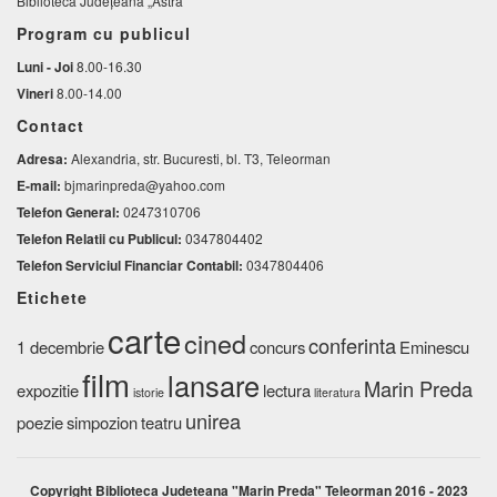
Biblioteca Județeană „Astra”
Program cu publicul
Luni - Joi
8.00-16.30
Vineri
8.00-14.00
Contact
Adresa:
Alexandria, str. Bucuresti, bl. T3, Teleorman
E-mail:
bjmarinpreda@yahoo.com
Telefon General:
0247310706
Telefon Relatii cu Publicul:
0347804402
Telefon Serviciul Financiar Contabil:
0347804406
Etichete
carte
cined
conferinta
1 decembrie
concurs
Eminescu
film
lansare
Marin Preda
expozitie
lectura
istorie
literatura
unirea
poezie
simpozion
teatru
Copyright Biblioteca Judeteana "Marin Preda" Teleorman 2016 - 2023