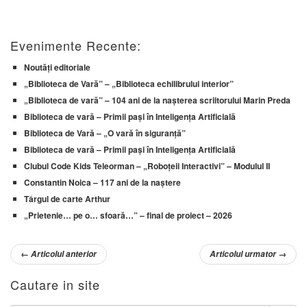
Evenimente Recente:
Noutăți editoriale
„Biblioteca de Vară” – „Biblioteca echilibrului interior”
„Biblioteca de vară” – 104 ani de la nașterea scriitorului Marin Preda
Biblioteca de vară – Primii pași în Inteligența Artificială
Biblioteca de Vară – „O vară în siguranță”
Biblioteca de vară – Primii pași în Inteligența Artificială
Clubul Code Kids Teleorman – „Roboțeii Interactivi” – Modulul II
Constantin Noica – 117 ani de la naștere
Târgul de carte Arthur
„Prietenie… pe o… sfoară…” – final de proiect – 2026
←
Articolul anterior
Articolul urmator
→
Cautare in site