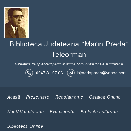
Biblioteca Judeteana "Marin Preda"
Teleorman
Biblioteca de tip enciclopedic in slujba comunitatii locale si judetene
0247 31 07 06
bjmarinpreda@yahoo.com
Acasă
Prezentare
Regulamente
Catalog Online
Noutăţi editoriale
Evenimente
Proiecte culturale
Biblioteca Online