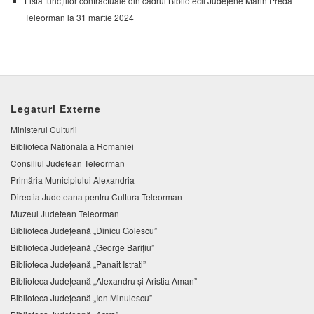
Lista funcțiilor contractuale din cadrul Bibliotecii Județene Marin Preda
Teleorman la 31 martie 2024
Legaturi Externe
Ministerul Culturii
Biblioteca Nationala a Romaniei
Consiliul Judetean Teleorman
Primăria Municipiului Alexandria
Directia Judeteana pentru Cultura Teleorman
Muzeul Judetean Teleorman
Biblioteca Judeţeană „Dinicu Golescu”
Biblioteca Județeană „George Barițiu”
Biblioteca Judeţeană „Panait Istrati”
Biblioteca Judeţeană „Alexandru şi Aristia Aman”
Biblioteca Judeţeană „Ion Minulescu”