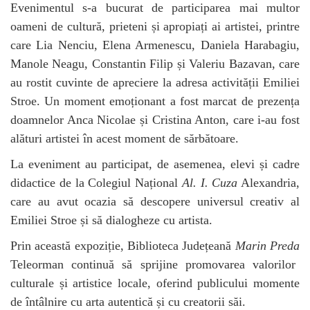
Evenimentul s-a bucurat de participarea mai multor
oameni de cultură, prieteni și apropiați ai artistei, printre
care Lia Nenciu, Elena Armenescu, Daniela Harabagiu,
Manole Neagu, Constantin Filip și Valeriu Bazavan, care
au rostit cuvinte de apreciere la adresa activității Emiliei
Stroe. Un moment emoționant a fost marcat de prezența
doamnelor Anca Nicolae și Cristina Anton, care i-au fost
alături artistei în acest moment de sărbătoare.
La eveniment au participat, de asemenea, elevi și cadre
didactice de la Colegiul Național
Al. I. Cuza
Alexandria,
care au avut ocazia să descopere universul creativ al
Emiliei Stroe și să dialogheze cu artista.
Prin această expoziție, Biblioteca Județeană
Marin Preda
Teleorman continuă să sprijine promovarea valorilor
culturale și artistice locale, oferind publicului momente
de întâlnire cu arta autentică și cu creatorii săi.