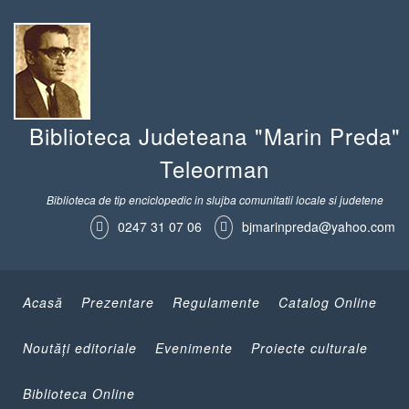
Biblioteca Judeteana "Marin Preda"
Teleorman
Biblioteca de tip enciclopedic in slujba comunitatii locale si judetene
0247 31 07 06
bjmarinpreda@yahoo.com
Acasă
Prezentare
Regulamente
Catalog Online
Noutăţi editoriale
Evenimente
Proiecte culturale
Biblioteca Online