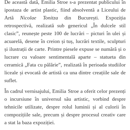
De această dată, Emilia Stroe s-a prezentat publicului în
ipostaza de artist plastic, fiind absolventă a Liceului de
Artă
Nicolae Tonitza
din București. Expoziția
retrospectivă, realizată sub genericul „În dulcele stil
clasic”, reunește peste 100 de lucrări – picturi în ulei și
acuarelă, desene în creion și tuș, lucrări textile, sculpturi
și ilustrații de carte. Printre piesele expuse se numără și o
lucrare cu valoare sentimentală aparte – statueta din
ceramică „Fata cu pălărie”, realizată în perioada studiilor
liceale și evocată de artistă ca una dintre creațiile sale de
suflet.
În cadrul vernisajului, Emilia Stroe a oferit celor prezenți
o incursiune în universul său artistic, vorbind despre
tehnicile utilizate, despre rolul luminii și al culorii în
compozițiile sale, precum și despre procesul creativ care
a stat la baza expoziției.