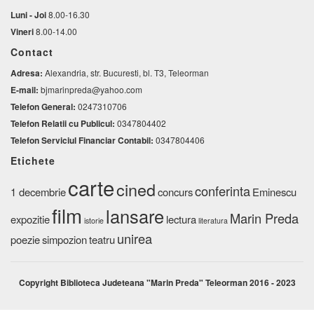
Luni - Joi
8.00-16.30
Vineri
8.00-14.00
Contact
Adresa:
Alexandria, str. Bucuresti, bl. T3, Teleorman
E-mail:
bjmarinpreda@yahoo.com
Telefon General:
0247310706
Telefon Relatii cu Publicul:
0347804402
Telefon Serviciul Financiar Contabil:
0347804406
Etichete
carte
cined
conferinta
1 decembrie
concurs
Eminescu
film
lansare
Marin Preda
expozitie
lectura
istorie
literatura
unirea
poezie
simpozion
teatru
Copyright Biblioteca Judeteana "Marin Preda" Teleorman 2016 - 2023