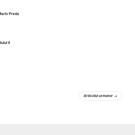
 Marin Preda
lul II
Articolul urmator
→