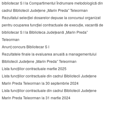
bibliotecar S I la Compartimentul Îndrumare metodologică din
cadrul Bibliotecii Județene „Marin Preda” Teleorman
Rezultatul selecției dosarelor depuse la concursul organizat
pentru ocuparea funcției contractuale de execuție, vacantă de
bibliotecar S I la Biblioteca Județeană „Marin Preda”
Teleorman
Anunț concurs Bibliotecar S I
Rezultatele finale la evaluarea anuală a managementului
Bibliotecii Județene „Marin Preda” Teleorman
Lista funcțiilor contractuale martie 2025
Lista funcțiilor contractuale din cadrul Bibliotecii Județene
Marin Preda Teleorman la 30 septembrie 2024
Lista funcțiilor contractuale din cadrul Bibliotecii Județene
Marin Preda Teleorman la 31 martie 2024