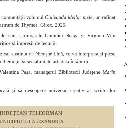
ța comunității volumul
Ciuleanda ideilor mele
, un rafinat
Castrum de Thymes, Giroc, 2025.
riale sunt scriitoarele Domnița Neaga și Virginia Vini
itice și impresii de lectură.
al susținut de Nicușor Lină, ce va interpreta și piese
emoție și sensibilitate artistică întâlnirii.
A
 Valentina Pașa, managerul Bibliotecii Județene
Marin
cală și să descopere universul creativ al scriitorilor