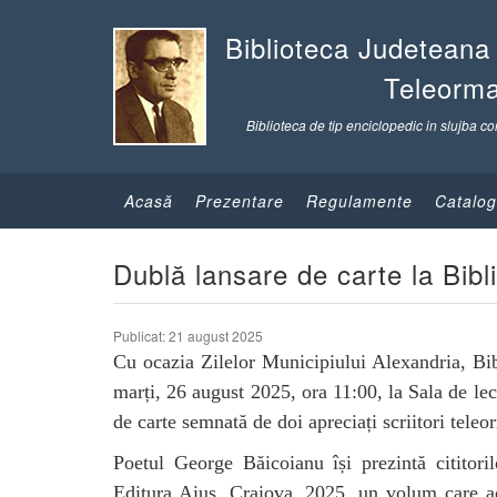
Biblioteca Judeteana
Teleorm
Biblioteca de tip enciclopedic in slujba co
Acasă
Prezentare
Regulamente
Catalog
Dublă lansare de carte la Bib
Publicat: 21 august 2025
Cu ocazia Zilelor Municipiului Alexandria, Bi
marți, 26 august 2025, ora 11:00, la Sala de le
de carte semnată de doi apreciați scriitori tele
Poetul George Băicoianu își prezintă cititori
Editura Aius, Craiova, 2025, un volum care ad