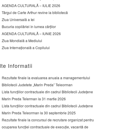
AGENDA CULTURALĂ – IULIE 2026
Târgul de Carte Arthur revine la bibliotecă
Ziua Universală a Iei
Bucuria copilăriei în lumea cărților
AGENDA CULTURALĂ – IUNIE 2026
Ziua Mondială a Mediului
Ziua Internațională a Copilului
lte Informatii
Rezultate finale la evaluarea anuala a managementului
Bibliotecii Judetete „Marin Preda” Teleorman
Lista funcțiilor contractuale din cadrul Bibliotecii Județene
Marin Preda Telerman la 31 martie 2026
Lista funcțiilor contractuale din cadrul Bibliotecii Județene
Marin Preda Teleorman la 30 septembrie 2025
Rezultate finale la concursul de recrutare organizat pentru
ocuparea funcției contractuale de execuție, vacantă de