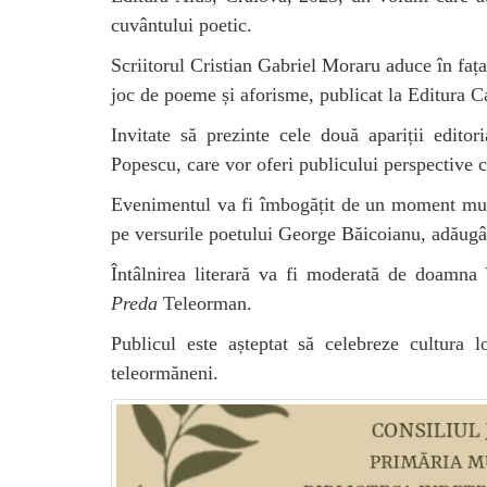
cuvântului poetic.
Scriitorul Cristian Gabriel Moraru aduce în fa
joc de poeme și aforisme, publicat la Editura 
Invitate să prezinte cele două apariții edito
Popescu, care vor oferi publicului perspective cr
Evenimentul va fi îmbogățit de un moment muzic
pe versurile poetului George Băicoianu, adăugând 
Întâlnirea literară va fi moderată de doamna
Preda
Teleorman.
Publicul este așteptat să celebreze cultura lo
teleormăneni.