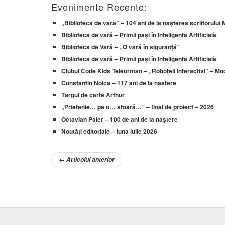
Evenimente Recente:
„Biblioteca de vară” – 104 ani de la nașterea scriitorului
Biblioteca de vară – Primii pași în Inteligența Artificială
Biblioteca de Vară – „O vară în siguranță”
Biblioteca de vară – Primii pași în Inteligența Artificială
Clubul Code Kids Teleorman – „Roboțeii Interactivi” – Modu
Constantin Noica – 117 ani de la naștere
Târgul de carte Arthur
„Prietenie… pe o… sfoară…” – final de proiect – 2026
Octavian Paler – 100 de ani de la naștere
Noutăți editoriale – luna iulie 2026
←
Articolul anterior