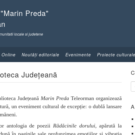
 "Marin Preda"
an
munitatii locale si judetene
 Online
Noutăţi editoriale
Evenimente
Proiecte cultural
C
lioteca Județeană
blioteca Județeană
Marin Preda
Teleorman organizează
A
ctură, un eveniment cultural de excepție: o dublă lansare
ormăneni.
lor antologia de poezii
Rădăcinile dorului
, apărută la
ună în paginile sale profunzimea emoțiilor și vibrația